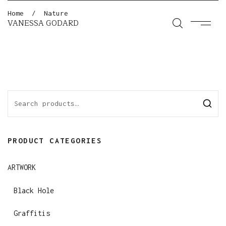
Home
/
Nature
VANESSA GODARD
S
e
a
PRODUCT CATEGORIES
r
c
ARTWORK
h
f
Black Hole
o
Graffitis
r