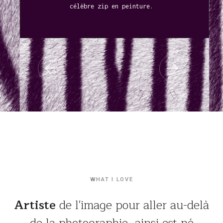
c
é
l
è
b
r
e
z
i
p
e
n
p
e
i
n
t
u
r
e
.
WHAT I LOVE
Artiste
de l'image pour aller au-delà