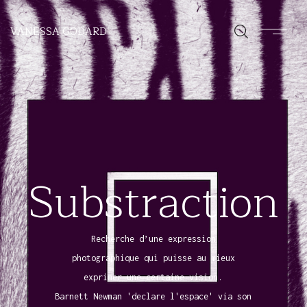
VANESSA GODARD
S
u
b
s
t
r
a
c
t
i
o
n
R
e
c
h
e
r
c
h
e
d
’
u
n
e
e
x
p
r
e
s
s
i
o
n
p
h
o
t
o
g
r
a
p
h
i
q
u
e
q
u
i
p
u
i
s
s
e
a
u
m
i
e
u
x
e
x
p
r
i
m
e
r
u
n
e
c
e
r
t
a
i
n
e
v
i
s
i
o
n
.
B
a
r
n
e
t
t
N
e
w
m
a
n
'
d
e
c
l
a
r
e
l
'
e
s
p
a
c
e
'
v
i
a
s
o
n